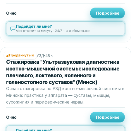
Очно
Подробнее
Подойдёт ли мне?
Alex ответит за минуту · 24/7 · на любом языке
Продвинутый
Стажировки по УЗД
48 ч
Стажировка "Ультразвуковая диагностика
костно-мышечной системы: исследование
плечевого, локтевого, коленного и
голеностопного суставов" (Минск)
Очная стажировка по УЗД костно-мышечной системы в
Минске: практика у аппарата — суставы, мышцы,
сухожилия и периферические нервы.
Очно
Подробнее
Подойдёт ли мне?